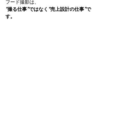
フード撮影は、
“撮る仕事”ではなく“売上設計の仕事”で
す。
もし、
・秋冬商戦を強化したい
・ECや新商品を成功させたい
・今の写真に課題を感じている
そんな方は、今がベストタイミングで
す。
お問い合わせはこちら
最後に（ブックマーク推
奨）