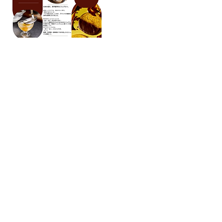
【会社案内】
#フードフォト #メニュー撮影 #店舗撮影 #料理撮影 #商品撮影#
フードフォトグラファー #料理カメラマン #メニュー撮影カメラマ
ン#杉並区カメラマン #東京カメラマン #フードカメラマン #イン
バウンド対策
コーポレートサイト
株式会社Light&Green
〒168−0062
東京都杉並区方南2丁目4番17号
方南町コーポピアネーズ104号室
※撮影立ち会いをご希望の場合は、