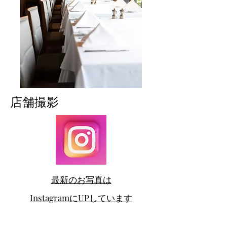
​店舗撮影
最新のお写真は
InstagramにUPしています
#フードフォト #メニュー撮影 #店舗撮影 #料理撮影 #商品撮影#