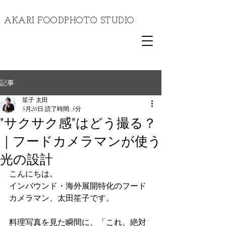
​AKARI FOODPHOTO STUDIO
記事
笙子 太田
5月20日
読了時間: 5分
"サクサク感"はどう撮る？
｜フードカメラマンが使う
光の設計
こんにちは。
インバウンド・海外展開特化のフード
カメラマン、太田笙子です。
料理写真を見た瞬間に、「これ、絶対