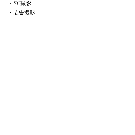
・EC撮影
・広告撮影
など、食に特化した撮影体制で
す。
また、すべての撮影は
「
Light & Green フード撮影基
準
」
に基づいて行われています。
この基準は、料理の魅力を最大
限に引き出すための撮影思想と
して設計されています。
食の魅力を、写真で伝える。
それが、フードカメラマンの仕
事です。