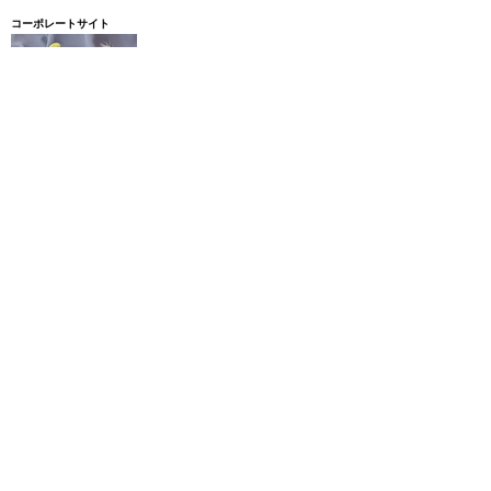
コーポレートサイト
株式会社Light&Green
〒168−0062
東京都杉並区方南2丁目4番17号
方南町コーポピアネーズ104号室
※撮影立ち会いをご希望の場合は、
こちらの提携スタジオをご利用いただきます。
お預かり撮影商品お送り先（東京都杉並区）
※ご依頼確定後に詳細住所をご案内いたします
mail: ohta@foodphoto-shoko.com
​03-6822-5058
​​※営業目的のお電話は１分につき1,000円頂戴いたします。
【適格請求書（インボイス）発行事業者登録番号 取得済み】
​登録者番号：T9011301030610
【全省庁統一資格保有】