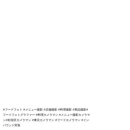
#フードフォト #メニュー撮影 #店舗撮影 #料理撮影 #商品撮影#
フードフォトグラファー #料理カメラマン #メニュー撮影カメラマ
ン#杉並区カメラマン #東京カメラマン #フードカメラマン #イン
バウンド対策