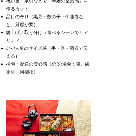
祝い箸・水引などで「年始の空気感」を
作るカット
品目の寄り（黒豆・数の子・伊達巻な
ど、質感が要）
箸上げ／取り分け（食べるシーンでリア
リティ）
2〜3人前のサイズ感（手・器・酒器で伝
える）
梱包・配送の安心感（ECの場合：箱、緩
衝材、同梱物）