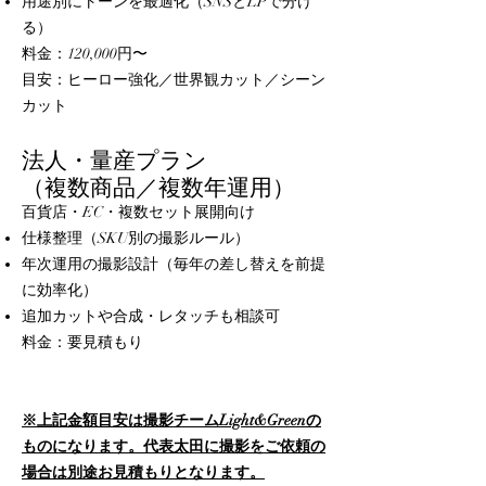
用途別にトーンを最適化（SNSとLPで分け
る）
料金：120,000円〜
目安：ヒーロー強化／世界観カット／シーン
カット
法人・量産プラン
（複数商品／複数年運用）
百貨店・EC・複数セット展開向け
仕様整理（SKU別の撮影ルール）
年次運用の撮影設計（毎年の差し替えを前提
に効率化）
追加カットや合成・レタッチも相談可
料金：要見積もり
​​※上記金額目安は撮影チームLight&Greenの
ものになります。代表太田に撮影をご依頼の
場合は別途お見積もりとなります。