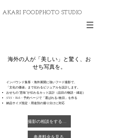
​AKARI FOODPHOTO STUDIO
海外の人が「美しい」と驚く、お
せち写真を。
インバウンド集客・海外展開に強いフード撮影で、
「文化の価値」まで伝わるビジュアルを設計します。
おせちの“意味”が伝わるカット設計（品目の物語・縁起）
SNS・Web・予約ページで「選ばれる1枚目」を作る
納品サイズ指定・用途別の撮り分けに対応
撮影の相談をする（無料）
参考料金を見る