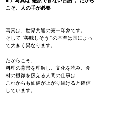
■ 5. 写真は“翻訳できない言語”。だから
こそ、人の手が必要
写真は、世界共通の第一印象です。
そして “美味しそう” の基準は国によっ
て大きく異なります。
だからこそ、
料理の背景を理解し、文化を読み、食
材の機微を扱える人間の仕事は
これからも価値が上がり続けると確信
しています。
AIが道具として進化したぶんだけ、
プロのカメラマンは
「食を、どう届けるか」
「料理の世界観をどう翻訳するか」
という本質に集中できるようになるは