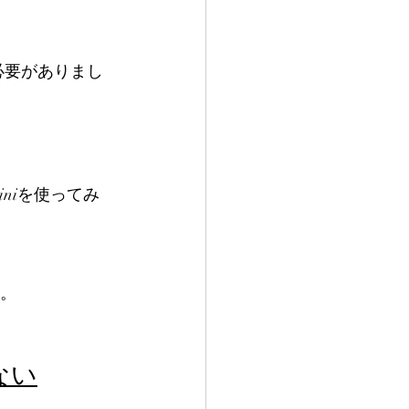
必要がありまし
niを使ってみ
か。
ない