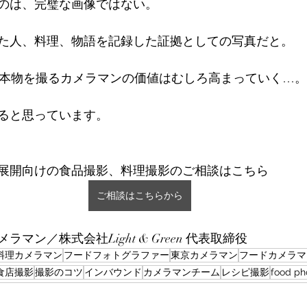
のは、完璧な画像ではない。
た人、料理、物語を記録した証拠としての写真だと。
、本物を撮るカメラマンの価値はむしろ高まっていく…。
ると思っています。
展開向けの食品撮影、料理撮影のご相談はこちら
ご相談はこちらから
マン／株式会社Light & Green 代表取締役
料理カメラマン
フードフォトグラファー
東京カメラマン
フードカメラマ
食店撮影
撮影のコツ
インバウンド
カメラマンチーム
レシピ撮影
food ph