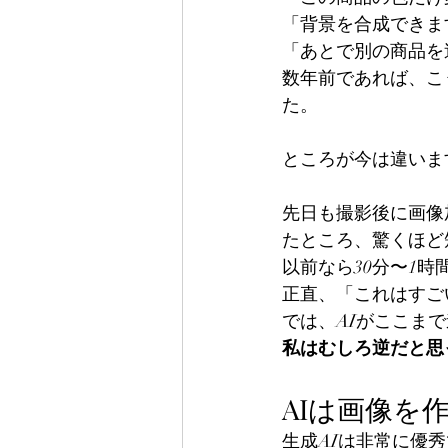
「背景を合成できま
「あとで別の商品を
数年前であれば、こう
た。
ところが今は違いま
先日も撮影後に画像加
たところ、驚くほど
以前なら30分〜1
正直、「これはすご
では、AIがここま
私はむしろ逆だと思
AIは画像を
生成AIは非常に優