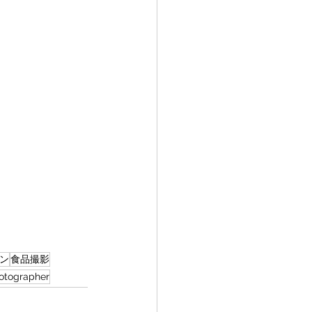
ン
食品撮影
otographer