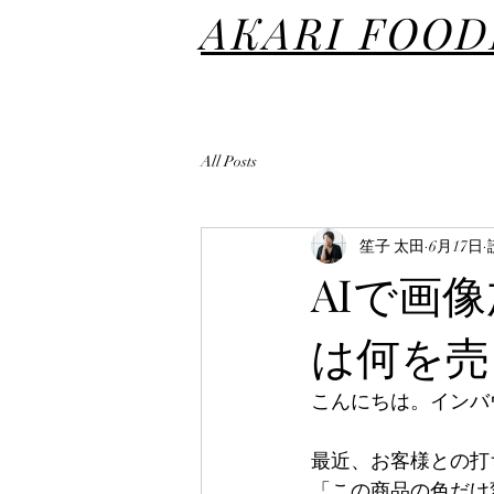
AKARI FOO
All Posts
笙子 太田
6月17日
AIで画
は何を売
こんにちは。インバ
最近、お客様との打
「この商品の色だけ