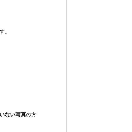
す。
いない写真
の方