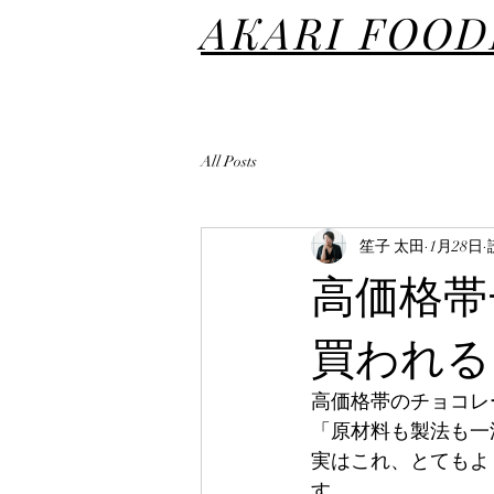
AKARI FOO
All Posts
笙子 太田
1月28日
高価格帯
買われる
高価格帯のチョコレ
「原材料も製法も一
実はこれ、とてもよ
す。