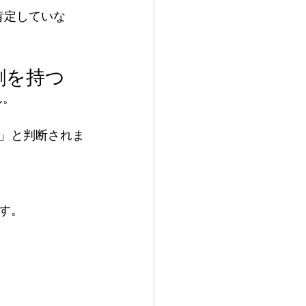
肯定していな
割を持つ
ん。
」と判断されま
す。