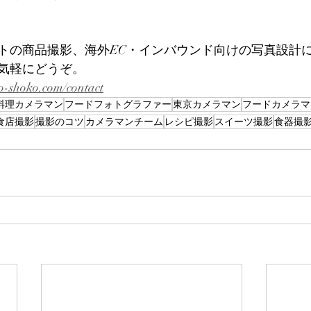
トの商品撮影、海外EC・インバウンド向けの写真設計
気軽にどうぞ。
o-shoko.com/contact
料理カメラマン
フードフォトグラファー
東京カメラマン
フードカメラマ
食店撮影
撮影のコツ
カメラマンチーム
レシピ撮影
スイーツ撮影
食器撮