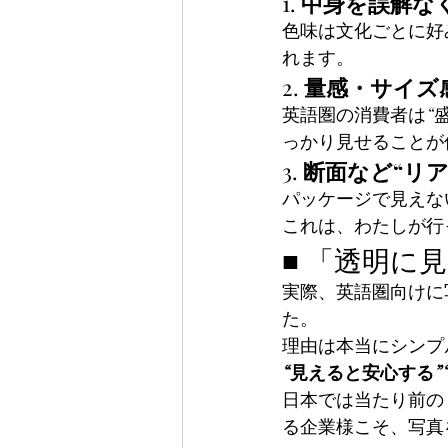
1. 
中身を誤解な
色味は文化ごとに好
れます。
2. 
量感・サイズ
英語圏の消費者は“
っかり見せることが
3. 
断面など“リ
パッケージで見えな
これは、わたしが行
■ 「透明に
実際、英語圏向けに
た。
理由は本当にシンプ
“見えると安心する”
日本では当たり前の
る企業様こそ、写真