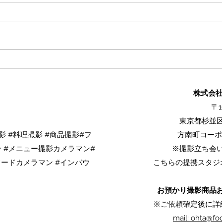
和菓子は"正面"を間違えると
【公
伝わらない
理を
皿」
株式会社L
オー
〒1
東京都杉並区
 杉並区料理撮影 杉並区料
影 #料理撮影 #商品撮影#フ
方南町コーポ
区物撮りカメラマン 東京商
 #メニュー撮影カメラマン#
※撮影立ち会
撮影 東京料理カメラマン
フードカメラマン #インバウ
こちらの提携スタジ
お預かり撮影商品
※ご依頼確定後に詳
mail: ohta@f