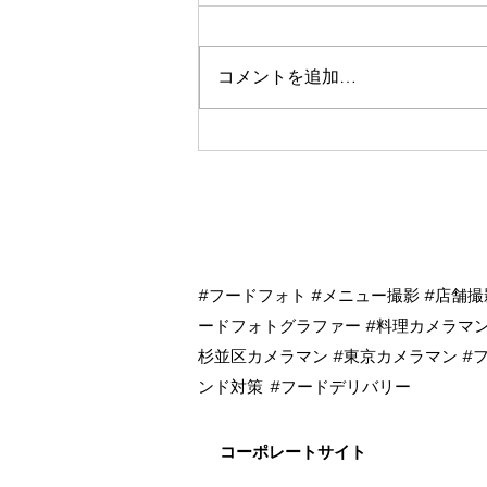
コメントを追加…
私が全国に100名あまりのフ
ードカメラマンチームを作っ
た理由
杉並区商品撮影 杉並区メニュー撮影
#フードフォト #メニュー撮影 #店舗撮
理カメラマン 杉並区食品撮影 杉並
ードフォトグラファー #料理カメラマン
品撮影 東京メニュー撮影 東京料理
杉並区カメラマン #東京カメラマン #
東京食品撮影 東京物撮りカメラマン
ンド対策
#フードデリバリー
コーポレートサイト