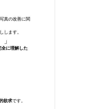
写真の改善に関
しします。
）」
完全に理解した
的欲求
です。