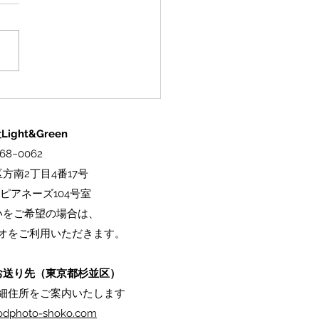
式ECサイトオープン】料
主役にする器。「映え
のオンラインショップが
ight&Green
プンしました！
68−0062
方南2丁目4番17号
ピアネーズ104号室
いをご希望の場合は、
オをご利用いただきます。
お送り先（東京都杉並区）
細住所をご案内いたします
oodphoto-shoko.com