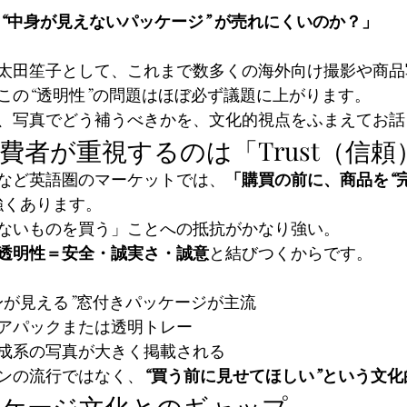
 “中身が見えないパッケージ” が売れにくいのか？」
太田笙子として、これまで数多くの海外向け撮影や商品
この“透明性”の問題はほぼ必ず議題に上がります。
、写真でどう補うべきかを、文化的視点をふまえてお話
消費者が重視するのは「Trust（信頼
など英語圏のマーケットでは、
「購買の前に、商品を“
強くあります。
ないものを買う」ことへの抵抗がかなり強い。
透明性＝安全・誠実さ・誠意
と結びつくからです。
身が見える”窓付きパッケージが主流
アパックまたは透明トレー
成系の写真が大きく掲載される
ンの流行ではなく、
“買う前に見せてほしい”という文化
ッケージ文化とのギャップ