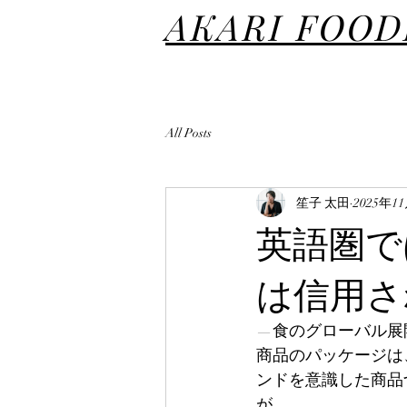
AKARI FOO
All Posts
笙子 太田
2025年1
英語圏で
は信用さ
—食のグローバル展
商品のパッケージは
ンドを意識した商品
が、