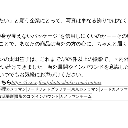
たい」と願う企業にとって、写真は単なる飾りではなく
中身が見えないパッケージ”を信用しにくいのか——その
ことで、あなたの商品は海外の方の心に、ちゃんと届く
ンの太田笙子は、これまで1,000件以上の撮影で、国内
合い続けてきました。海外展開やインバウンドを意識し
いつでもお気軽にお声がけください。
こちら
https://
www.foodphoto-shoko.com/contact
料理カメラマン
フードフォトグラファー
東京カメラマン
フードカメラマ
食店撮影
撮影のコツ
インバウンド
カメラマンチーム