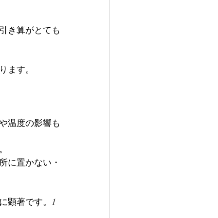
引き算がとても
ります。
や温度の影響も
。
所に置かない・
に顕著です。1