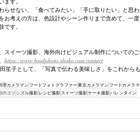
います。
わらせない。「食べてみたい」「手に取りたい」と思わ
をお考えの方は、色設計やシーン作りまで含めて、一度
肢です。
、スイーツ撮影、海外向けビジュアル制作についてのご
。
https://www.foodphoto-shoko.com/contact
太田笙子として、「写真で伝わる美味しさ」をこれから
料理カメラマン
フードフォトグラファー
東京カメラマン
フードカメラマ
影のコツ
シズル撮影
レシピ撮影
スイーツ撮影
ケーキ撮影
バレンタイン