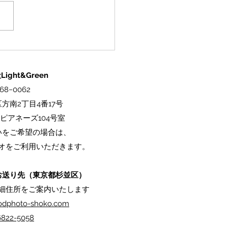
式ECサイトオープン】料
主役にする器。「映え
のオンラインショップが
ight&Green
プンしました！
68−0062
方南2丁目4番17号
ピアネーズ104号室
いをご希望の場合は、
オをご利用いただきます。
お送り先（東京都杉並区）
細住所をご案内いたします
oodphoto-shoko.com
6822-5058