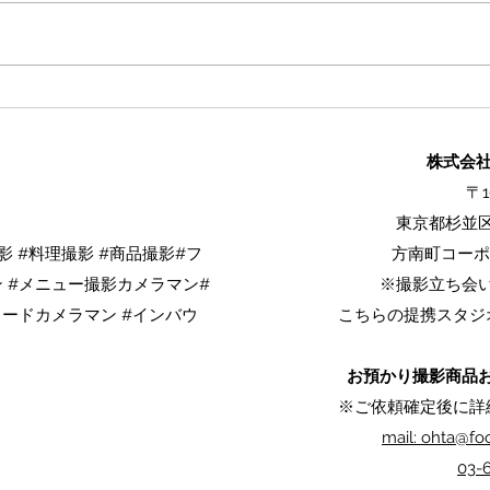
和菓子は"正面"を間違えると
【公
伝わらない
理を
皿」
株式会社L
オー
〒1
東京都杉並区
 杉並区料理撮影 杉並区料
影 #料理撮影 #商品撮影#フ
方南町コーポ
区物撮りカメラマン 東京商
 #メニュー撮影カメラマン#
※撮影立ち会
撮影 東京料理カメラマン
フードカメラマン #インバウ
こちらの提携スタジ
お預かり撮影商品
※ご依頼確定後に詳
mail: ohta@f
​03-