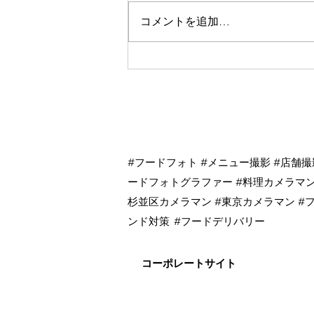
コメントを追加…
私が全国に100名あまりのフ
ードカメラマンチームを作っ
た理由
杉並区商品撮影 杉並区メニュー撮影
#フードフォト #メニュー撮影 #店舗撮
理カメラマン 杉並区食品撮影 杉並
ードフォトグラファー #料理カメラマン
品撮影 東京メニュー撮影 東京料理
杉並区カメラマン #東京カメラマン #
東京食品撮影 東京物撮りカメラマン
ンド対策
#フードデリバリー
コーポレートサイト