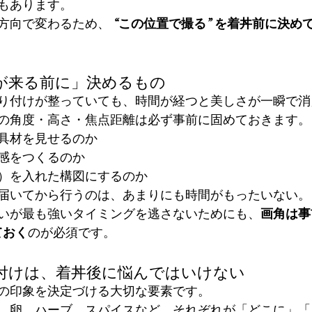
もあります。
方向で変わるため、 
“この位置で撮る” を着丼前に決め
が来る前に」決めるもの
り付けが整っていても、時間が経つと美しさが一瞬で消
の角度・高さ・焦点距離は必ず事前に固めておきます。
具材を見せるのか
体感をつくるのか
）を入れた構図にするのか
届いてから行うのは、あまりにも時間がもったいない。
いが最も強いタイミングを逃さないためにも、
画角は事
ておく
のが必須です。
付けは、着丼後に悩んではいけない
の印象を決定づける大切な要素です。
、卵、ハーブ、スパイスなど、それぞれが「どこに」「