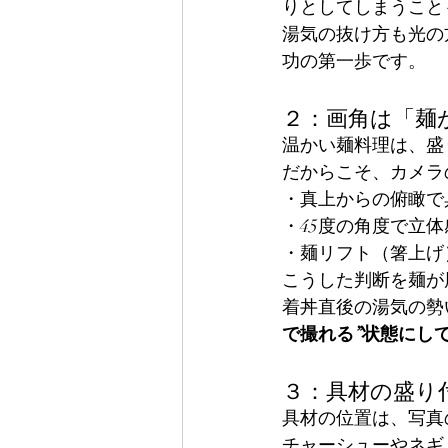
りとしてしまうこと
湯気の抜け方も光の
功の第一歩です。
２：画角は「麺
温かい麺料理は、盛
だからこそ、カメラ
・真上からの俯瞰で
・45度の角度で立
・麺リフト（箸上げ
こうした判断を麺が
着丼直後の湯気の勢
で撮れる”状態にし
３：具材の盛り
具材の位置は、写真
チャーシューやネギ