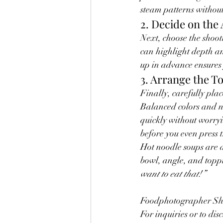
steam patterns without 
2. Decide on the
Next, choose the shoot
can highlight depth a
up in advance ensures 
3. Arrange the T
Finally, carefully pla
Balanced colors and n
quickly without worryin
before you even press t
Hot noodle soups are 
bowl, angle, and topp
want to eat that!”
Foodphotographer S
For inquiries or to dis