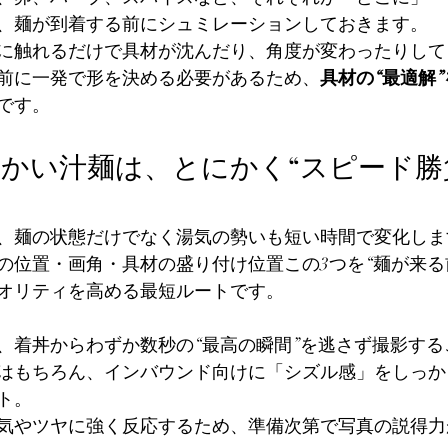
、麺が到着する前にシュミレーションしておきます。
に触れるだけで具材が沈んだり、角度が変わったりして
前に一発で形を決める必要があるため、
具材の“最適解
です。
温かい汁麺は、とにかく“スピード勝
。
、麺の状態だけでなく湯気の勢いも短い時間で変化しま
の位置・画角・具材の盛り付け位置この3つを“麺が来る
オリティを高める最短ルートです。
、着丼からわずか数秒の“最高の瞬間”を逃さず撮影する
はもちろん、インバウンド向けに「シズル感」をしっか
ト。
気やツヤに強く反応するため、準備次第で写真の説得力