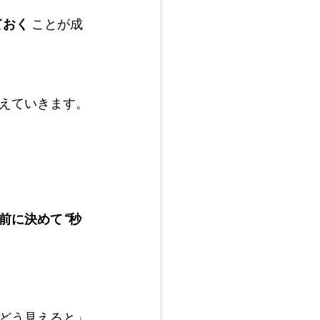
ておく
 ことが成
えていきます。
前に決めて“秒
どう見えると」