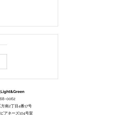
式ECサイトオープン】料
主役にする器。「映え
のオンラインショップが
ight&Green
プンしました！
68−0062
方南2丁目4番17号
ピアネーズ104号室