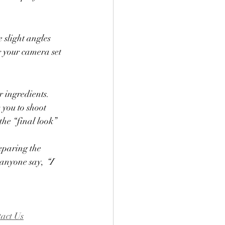
 slight angles 
 your camera set 
 ingredients. 
you to shoot 
the “final look” 
eparing the 
 anyone say, 
“I 
act Us