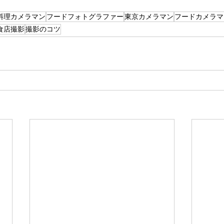
料理カメラマン
フードフォトグラファー
東京カメラマン
フードカメラマ
食店撮影
撮影のコツ