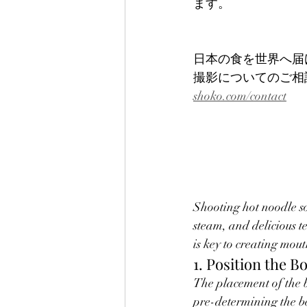
ます。
日本の食を世界へ届
撮影についてのご相
shoko.com/contact
Shooting hot noodle so
steam, and delicious t
is key to creating mout
1. Position the B
The placement of the bo
pre-determining the bes