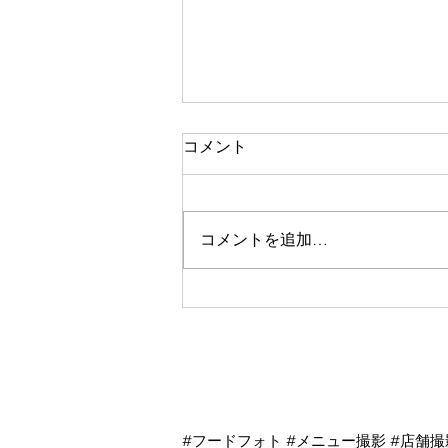
コメント
コメントを追加…
私が全国に100名あまりのフ
ードカメラマンチームを作っ
た理由
杉並区商品撮影 杉並区メニュー撮影
#フードフォト #メニュー撮影 #店舗撮