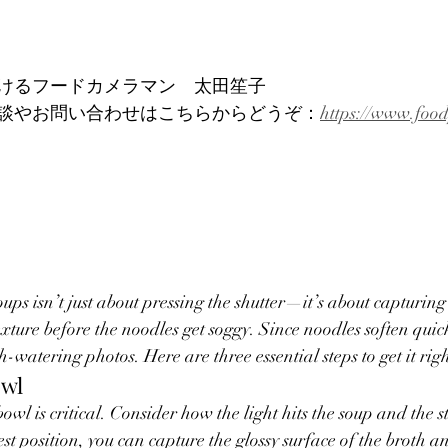
けるフードカメラマン　太田笙子
談やお問い合わせはこちらからどうぞ：
https://www.foo
ups isn’t just about pressing the shutter—it’s about capturin
exture before the noodles get soggy. Since noodles soften quic
h-watering photos. Here are three essential steps to get it righ
owl
wl is critical. Consider how the light hits the soup and the s
t position, you can capture the glossy surface of the broth an