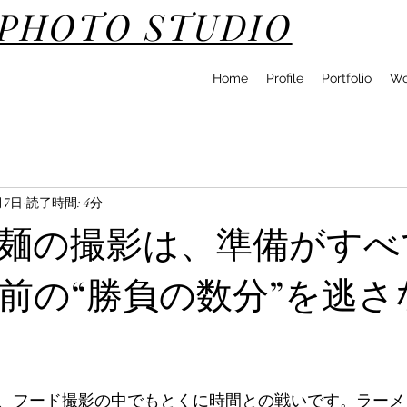
DPHOTO STUDIO
Home
Profile
Portfolio
Wo
月7日
読了時間: 4分
麺の撮影は、準備がすべ
前の“勝負の数分”を逃さ
、フード撮影の中でもとくに時間との戦いです。ラーメ