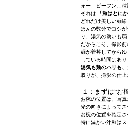
ォー、ビーフン…種
それは 
「麺はとにか
どれだけ美しい麺線
ほんの数分でコシが
り、湯気の勢いも弱
だからこそ、撮影前
麺が着丼してからゆ
している時間はあり
湯気も麺のハリも、
取りが、撮影の仕上
 １：まずは“お
お椀の位置は、写真
光の向きによってス
お椀の位置を確定さ
特に温かい汁麺はス