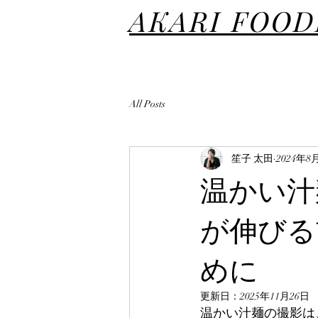
AKARI FOO
All Posts
笙子 太田
2024年8
温かい汁
が伸びる
めに
更新日：
2025年11月26日
温かい汁麺の撮影は