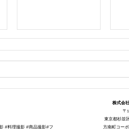
和菓子は"正面"を間違えると
【公
伝わらない
理を
皿」
株式会社L
オー
〒1
東京都杉並区
 杉並区料理撮影 杉並区料
影 #料理撮影 #商品撮影#フ
方南町コーポ