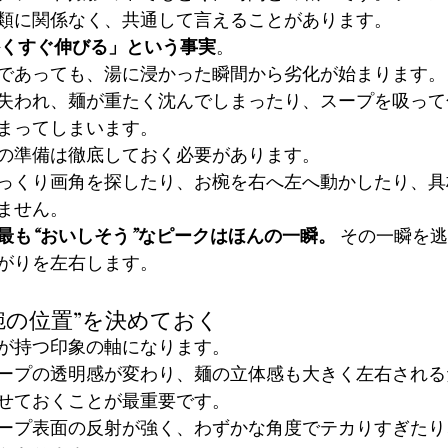
類に関係なく、共通して言えることがあります。
くすぐ伸びる」という事実
。
であっても、湯に浸かった瞬間から劣化が始まります。
失われ、麺が重たく沈んでしまったり、スープを吸って
まってしまいます。
の準備は徹底しておく必要があります。
っくり画角を探したり、お椀を右へ左へ動かしたり、具
ません。
最も“おいしそう”なピークはほんの一瞬。
 その一瞬を
がりを左右します。
椀の位置”を決めておく
が持つ印象の軸になります。
ープの透明感が変わり、麺の立体感も大きく左右される
せておくことが最重要です。
ープ表面の反射が強く、わずかな角度でテカりすぎたり