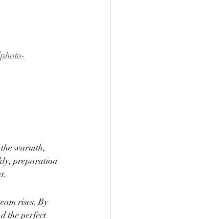
dphoto-
g the warmth, 
kly, preparation 
t.
team rises. By 
d the perfect 