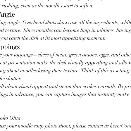
rushing, even as the noodles start to soften.
 Angle
ing angle. Overhead shots showcase all the ingredients, while
nd texture. Since noodles can become limp in minutes, having
you catch the dish at its most appetizing moment.
oppings
ce your toppings—slices of meat, green onions, eggs, and other
eat presentation make the dish visually appealing and allow 
g about noodles losing their texture. Think of this as setting 
he shutter.
all about visual appeal and steam that evokes warmth. By pr
ings in advance, you can capture images that instantly make
hoko Ohta
cuss your noodle soup photo shoot, please contact us here:
Cont