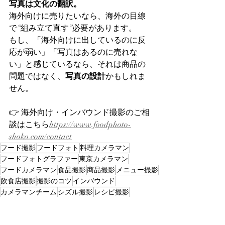
写真は文化の翻訳。
海外向けに売りたいなら、海外の目線
で“組み立て直す”必要があります。
もし、「海外向けに出しているのに反
応が弱い」「写真はあるのに売れな
い」と感じているなら、それは商品の
問題ではなく、
写真の設計
かもしれま
せん。
👉 海外向け・インバウンド撮影のご相
談はこちら
https://
www.foodphoto-
shoko.com/contact
フード撮影
フードフォト
料理カメラマン
フードフォトグラファー
東京カメラマン
フードカメラマン
食品撮影
商品撮影
メニュー撮影
飲食店撮影
撮影のコツ
インバウンド
カメラマンチーム
シズル撮影
レシピ撮影
スイーツ撮影
ケーキ撮影
クリスマス