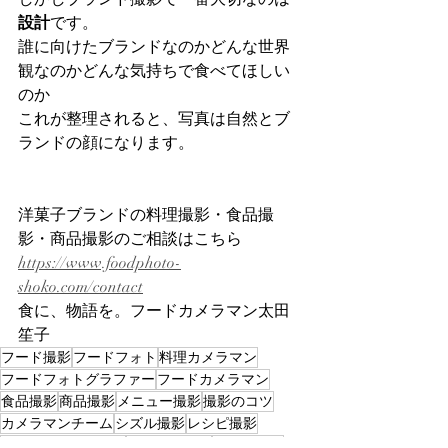
設計
です。
誰に向けたブランドなのかどんな世界
観なのかどんな気持ちで食べてほしい
のか
これが整理されると、写真は自然とブ
ランドの顔になります。
洋菓子ブランドの料理撮影・食品撮
影・商品撮影のご相談はこちら
https://
www.foodphoto-
shoko.com/contact
食に、物語を。フードカメラマン太田
笙子
フード撮影
フードフォト
料理カメラマン
フードフォトグラファー
フードカメラマン
食品撮影
商品撮影
メニュー撮影
撮影のコツ
カメラマンチーム
シズル撮影
レシピ撮影
food photographer
スイーツ撮影
ケーキ撮影