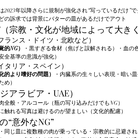
は2023年以降さらに規制が強化され“写っているだけ”
どの訴求では背景にバターの皿があるだけでアウト
パ（宗教・文化が地域によって大き
フランス・ドイツ・北欧など）
覚的NG）
・黒すぎる食材（焦げと誤解される）・血の
品安全基準の意識が強化）
イタリア・スペイン）
化的より嗜好の問題）
・内臓系の生々しい表現・暗い皿
ため）
ウジアラビア・UAE）
肉全般・アルコール（瓶の写り込みだけでもNG）
に触れる写真は避けるのが望ましい（文化的配慮）
の“意外なNG”
・同じ皿に複数種の肉が乗っている・宗教的に忌避され