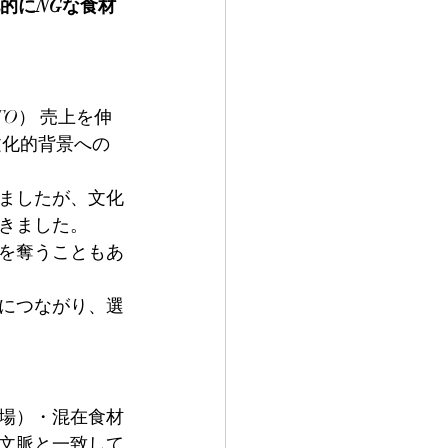
的にNGな食材
。
O） 売上を伸
文化的背景への
いましたが、文化
きました。
を奪うこともあ
につながり、選
場）・混在食材
文脈と一致して