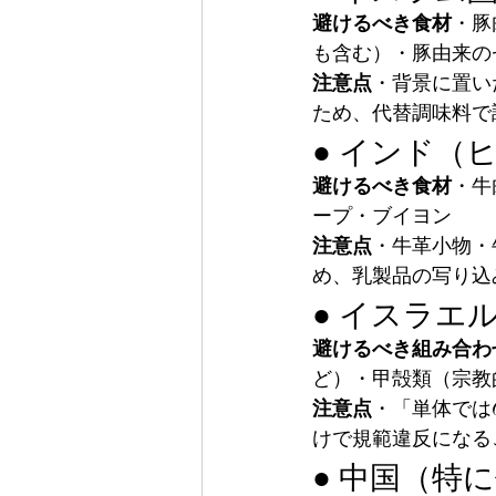
避けるべき食材
・豚
も含む）・豚由来の
注意点
・背景に置い
ため、代替調味料で
● インド（
避けるべき食材
・牛
ープ・ブイヨン
注意点
・牛革小物・
め、乳製品の写り込
● イスラエ
避けるべき組み合わ
ど）・甲殻類（宗教
注意点
・「単体では
けで規範違反になる
● 中国（特