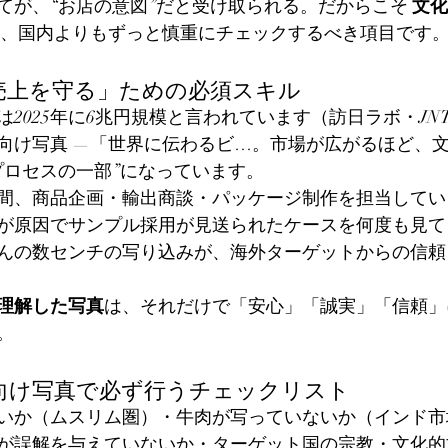
てが、“お店の意図”だと受け取られる。だからこそ 
文化
は、国内よりもずっと慎重にチェックするべき項目です
「売上を守る」ための必須スキル
2025年に6兆円規模と言われています（訪日ラボ・JNT
ド向け写真 —「世界に伝わるビ…。市場が広がるほど、
プロセスの一部”になっています。
年間、商品企画・輸出商談・パッケージ制作を担当して
が原因でサンプル採用が見送られたケースを何度も見て
んの数センチの写り込みが、海外ターゲットからの信頼
理解した写真
は、それだけで「安心」「誠実」「信頼」
。
外向け写真で必ず行うチェックリスト
いか（ムスリム圏）・牛肉が写っていないか（インド市
が誤解を与えていないか・ターゲット国の宗教・文化的