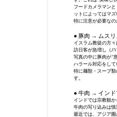
フードカメラマンと
ットによってはマズ
特に注意が必要なの
● 豚肉 → ムス
イスラム教徒の方々
訪日客が急増し（J
写真の中に豚肉が“
ハラール対応をして
特に麺類・スープ類
す。
● 牛肉 → イ
インドでは宗教観か
牛肉の写り込みは慎
最近では、アジア圏