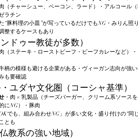
肉（チャーシュー、ベーコン、ラード）・アルコール（
ゼラチン
た“豚料理の小皿”が写っているだけでもNG・みりん照
調整するケースもあり
ヒンドゥー教徒が多数）
肉（ステーキ・ローストビーフ・ビーフカレーなど）・
牛柄の模様も避ける企業がある・ヴィーガン志向が強い
みも要確認
ル・ユダヤ文化圏（コーシャ基準）
せ
・肉 × 乳製品（チーズバーガー、クリーム系ソース
的にNG）・豚肉
OKでも、組み合わせNG」が多い文化・盛り付けの“同
ことも
に仏教系の強い地域）