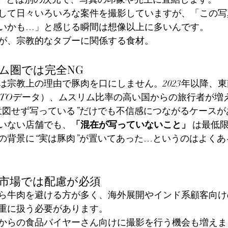
して日々いろいろな案件を撮影していますが、「この写
いかも…」と感じる瞬間は想像以上に多いんです。
が、宗教的なタブーに関係する食材。
リム圏では完全NG
は宗教上の理由で豚肉を口にしません。2023年以降、
NTOデータ）、ムスリム比率の高い国からの旅行者が増
意図せず写っている”だけでも不信感につながるケースが
いない店舗でも、
「混在が写っていないこと」
 は最低
の背景に“実は豚肉”が置いてあった…というのはよくあ
ンド市場では配慮が必須
ら牛肉を避ける方が多く、海外展開やインド系顧客向け
重に扱う必要があります。
からの食品バイヤーさん向けに撮影を行う機会も増えま