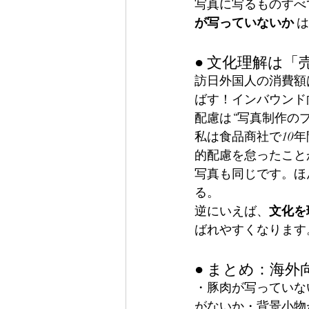
写真に写るものすべ
が写っていないか
 
● 文化理解は
訪日外国人の消費額は
ばす！インバウン
配慮は“写真制作の
私は食品商社で10
的配慮を怠ったこと
写真も同じです。ほ
る。
逆にいえば、
文化を
ばれやすくなります
● まとめ：海
・豚肉が写っていな
がないか・背景小物