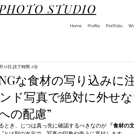
DPHOTO STUDIO
Home
Profile
Portfolio
Wo
2月16日
読了時間: 6分
NGな食材の写り込みに
ンド写真で絶対に外せな
への配慮”
るとき、じつは真っ先に確認するべきなのが 
「食材の文
さ”とは別の次元で、写真の印象や売上に直結します。