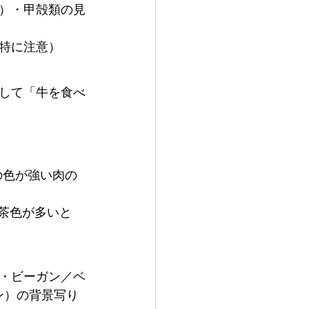
）・甲殻類の見
特に注意）
して「牛を食べ
の色が強い肉の
茶色が多いと
・ビーガン／ベ
ン）の背景写り