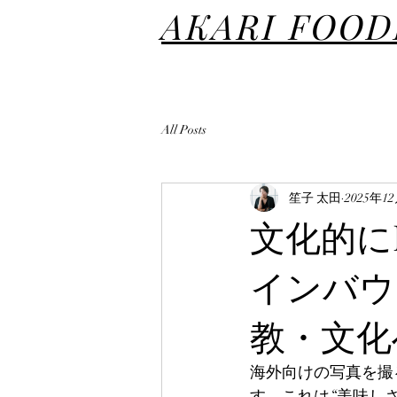
AKARI FOO
All Posts
笙子 太田
2025年1
文化的に
インバウ
教・文化
海外向けの写真を撮
す。これは“美味し