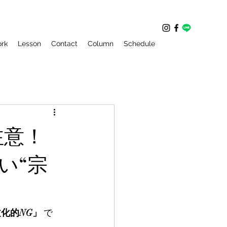
rk
Lesson
Contact
Column
Schedule
注意！
い“宗
化的NG」
 で