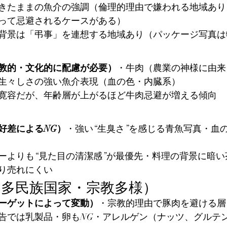
きたままの魚介の強調（倫理的理由で嫌われる地域あり
って忌避されるケースがある）
背景は「弔事」を連想する地域あり（パッケージ写真は
教的・文化的に配慮が必要）
・牛肉（農業の神様に由来
生々しさの強い魚介表現（血の色・内臓系）
寛容だが、年齢層が上がるほど牛肉忌避が増える傾向
好差によるNG）
・強い“生臭さ”を感じる青魚写真・血
ーよりも“見た目の清潔感”が最優先・料理の背景に暗い
り売れにくい
（多民族国家・宗教多様）
ーゲットによって変動）
・宗教的理由で豚肉を避ける層
告では乳製品・卵もNG・アレルゲン（ナッツ、グルテ