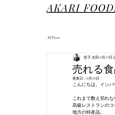
AKARI FOO
All Posts
笙子 太田
6月15日
売れる食
更新日：
6月16日
こんにちは。インバ
これまで数え切れな
高級レストランのコ
地方の特産品。