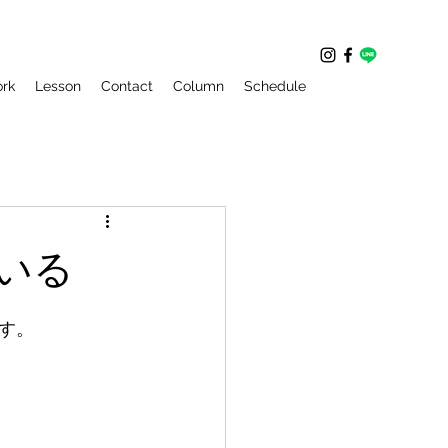
rk
Lesson
Contact
Column
Schedule
いる
す。