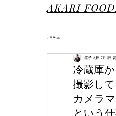
AKARI FOO
All Posts
笙子 太田
7月3日
読
冷蔵庫か
撮影して
カメラマ
という仕