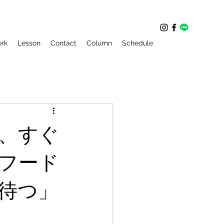
rk
Lesson
Contact
Column
Schedule
、すぐ
フード
待つ」