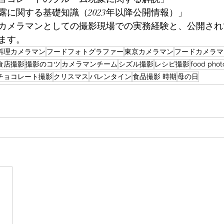
露に関する基礎知識（2023年以降公開情報）」
カメラマンとしての撮影現場での実務経験と、公開され
ます。
料理カメラマン
フードフォトグラファー
東京カメラマン
フードカメラマ
食店撮影
撮影のコツ
カメラマンチーム
シズル撮影
レシピ撮影
food phot
チョコレート撮影
クリスマス
バレンタイン
食品撮影 時期
母の日