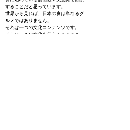
することだと思っています。
世界から見れば、日本の食は単なるグ
ルメではありません。
それは一つの文化コンテンツです。
そして、その文化を伝えることこそ
が、これから海外へ挑戦する日本の飲
食店や食品メーカーにとって大きな武
器になるのではないでしょうか。
インバウンド・海外展開特化のフード
カメラマンとして、これからも「食
に、物語を。」をテーマに、日本の食
文化の魅力を世界へ伝えていきたいと
思います。
お問い合わせはこちら
フード撮影
フードフォト
料理カメラマン