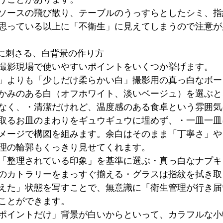
ソースの飛び散り、テーブルのうっすらとしたシミ、指
思っている以上に「不衛生」に見えてしまうので注意が
けに刺さる、白背景の作り方
撮影現場で使いやすいポイントをいくつか挙げます。
」よりも「少しだけ柔らかい白」撮影用の真っ白なボー
かみのある白（オフホワイト、淡いベージュ）を選ぶと
なく、・清潔だけれど、温度感のある食卓という雰囲気
取るお皿のまわりをギュウギュウに埋めず、・一皿一皿
メージで構図を組みます。余白はそのまま「丁寧さ」や
理の輪郭もくっきり見せてくれます。
「整理されている印象」を基準に選ぶ・真っ白なナプキ
のカトラリーをまっすぐ揃える・グラスは指紋を拭き取
えた」状態を写すことで、無意識に「衛生管理が行き届
ことができます。
ポイントだけ」背景が白いからといって、カラフルな小