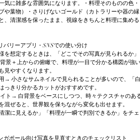
一気に雑多な雰囲気になります。・料理そのものの色・
ブや葉物）・さりげないゴールド（カトラリーや器の縁
と、清潔感を保ったまま、視線をきちんと料理に集める
リバリーアプリ・SNSでの使い分け
様を想定するときは、「どこでその写真が見られるか」
白背景＋上からの俯瞰で、料理が一目で分かる構図が強
も見やすくなります。
用→ 小さなサムネイルで見られることが多いので、「
はっきり分かるカットがおすすめです。
やWebサイト→ 白背景をベースにしつつ、時々テクスチャの
を混ぜると、世界観を保ちながら変化も出せます。
清潔に見えるか」「料理が一瞬で判別できるか」をチェ
シンガポール向け写真を見直すときのチェックリスト