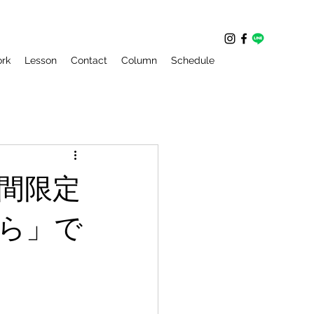
rk
Lesson
Contact
Column
Schedule
間限定
から」で