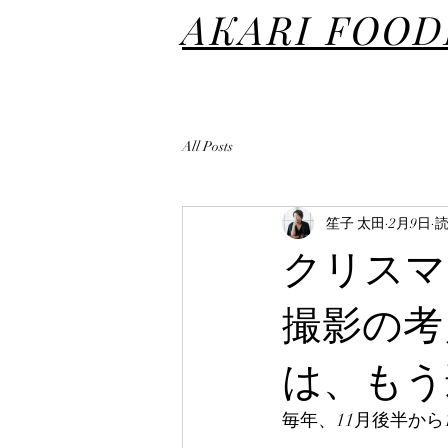
AKARI FOO
All Posts
笙子 太田
2月9日
読
クリスマ
撮影の考
は、もう
毎年、11月後半か