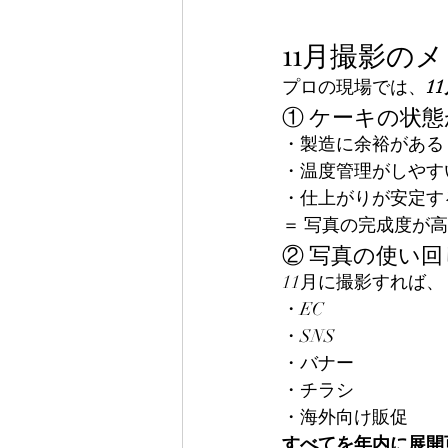
11月撮影の
プロの現場では、
1
① ケーキの状
・製造に余裕がある
・温度管理がしやす
・仕上がりが安定す
＝ 写真の完成度が
② 写真の使い
11月に撮影すれば、
・EC
・SNS
・バナー
・チラシ
・海外向け販促
すべてを年内に展開