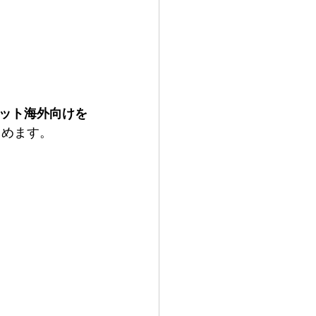
リット海外向けを
とめます。