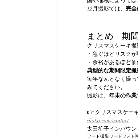
国や地域によっては
12月撮影では、
完全
まとめ｜期
クリスマスケーキ撮
・急ぐほどリスクが
・余裕があるほど価
典型的な期間限定撮
毎年なんとなく撮っ
みてください。
撮影は、
年末の作業
👉 クリスマスケ
shoko.com/contact
太田笙子インバウン
フード撮影
フードフォト