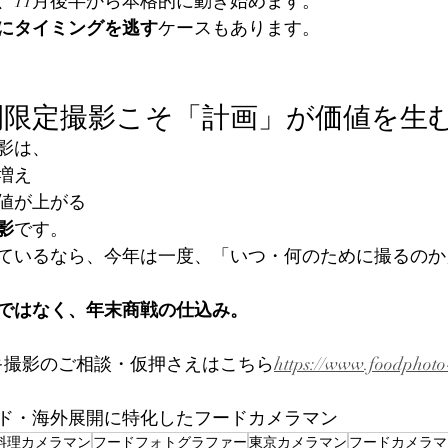
、11月後半から本格的に動き始めます。
にタイミングを逃す
ケースもあります。
間限定撮影こそ「計画」が価値を生
影は、
増え
値が上がる
影
です。
ているなら、今年は一度、「いつ・何のために撮るのか
ではなく、年末商戦の仕込み。
ーキ撮影のご相談・仮押さえはこちら
https://
www.foodphoto
ド・海外展開に特化したフードカメラマン
料理カメラマン
フードフォトグラファー
東京カメラマン
フードカメラマ