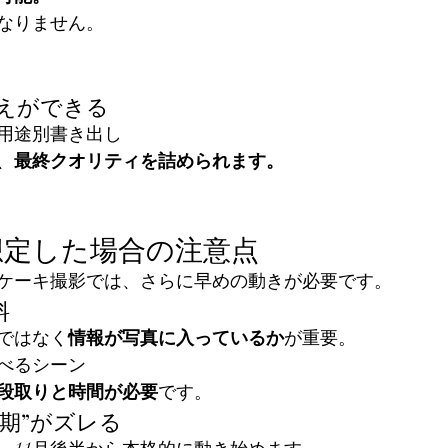
なりません。
替えができる
用途別書き出し
、
最終クオリティを詰められます。
想定した場合の注意点
ケーキ撮影では、さらに早めの動きが必要です。
料
ではなく
情報が写真に入っているか
が重要。
べるシーン
段取りと時間が必要
です。
期”がズレる