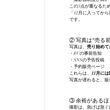
この3点が重なるた
「12月に入ってか
です。
② 写真は“売る
写真は、
売り始めて
・ECの事前告知
・SNSの予告投稿
・予約販売ページ
これらは、
11月に
写真が遅れると、販
③ 余裕がある
撮影は、急げば急ぐ