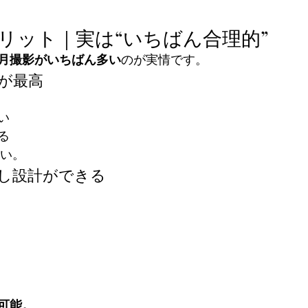
メリット｜実は“いちばん合理的”
1月撮影がいちばん多い
のが実情です。
態が最高
い
る
高い。
回し設計ができる
可能。