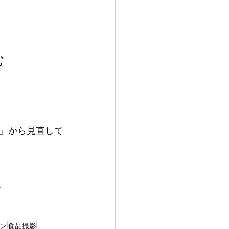
む
」から見直して
-
ン
食品撮影