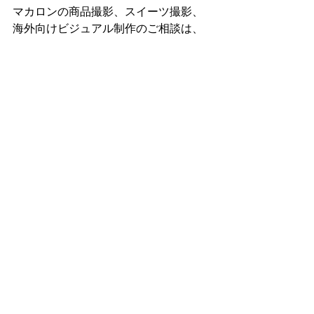
マカロンの商品撮影、スイーツ撮影、
海外向けビジュアル制作のご相談は、
こちらからどうぞ。
https://www.foodphoto-
shoko.com/contact
フードカメラマン 太田笙子として、
これからも“写真で価値を伝える”仕事
を続けていきます。
フード撮影
フードフォト
料理カメラマン
フードフォトグラファー
東京カメラマン
フードカメラマン
食品撮影
商品撮影
メニュー撮影
飲食店撮影
撮影のコツ
インバウンド
カメラマンチーム
シズル撮影
レシピ撮影