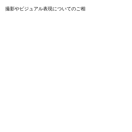
撮影やビジュアル表現についてのご相
談は、こちらからどうぞ。
https://www.foodphoto-
shoko.com/contact
フード撮影
フードフォト
料理カメラマン
フードフォトグラファー
東京カメラマン
フードカメラマン
食品撮影
商品撮影
メニュー撮影
飲食店撮影
撮影のコツ
インバウンド
カメラマンチーム
シズル撮影
レシピ撮影
スイーツ撮影
食器撮影
ケーキ撮影
チョコレート撮影
キッチンツール撮影
クリスマス
バレンタイン
最新記事
すべて表示